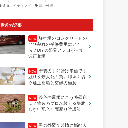
金属サイディング
黒い外壁
最近の記事
駐車場のコンクリートの
ひび割れの補修費用はいく
ら？DIYの限界とプロが直す
適正相場
塗装の手間請け単価で手
残りを最大化！買い叩きを防
ぐ適正相場と交渉の極意
茶色の屋根に合う外壁色
は？塗装のプロが教える失敗
しない配色と雨漏り防護策
黒の外壁で苦情に悩む人