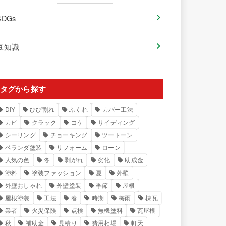
SDGs
豆知識
タグから探す
DIY
ひび割れ
ふくれ
カバー工法
カビ
クラック
コケ
サイディング
シーリング
チョーキング
ツートーン
ベランダ塗装
リフォーム
ローン
人気の色
冬
剥がれ
劣化
助成金
塗料
塗装ファッション
夏
外壁
外壁おしゃれ
外壁塗装
季節
屋根
屋根塗装
工法
春
時期
梅雨
棟瓦
業者
火災保険
点検
無機塗料
瓦屋根
秋
補助金
見積り
費用相場
軒天