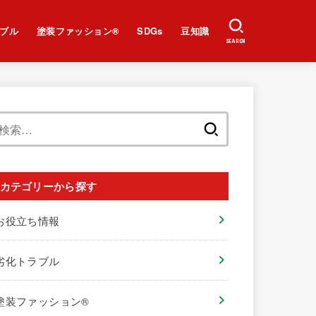
ブル
塗装ファッション®︎
SDGs
豆知識
SEARCH
検
索:
カテゴリーから探す
お役立ち情報
劣化トラブル
塗装ファッション®︎