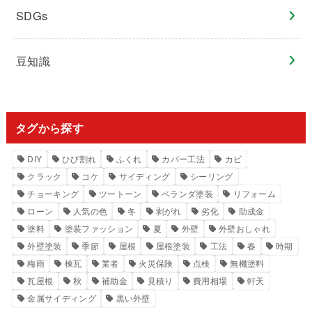
SDGs
豆知識
タグから探す
DIY
ひび割れ
ふくれ
カバー工法
カビ
クラック
コケ
サイディング
シーリング
チョーキング
ツートーン
ベランダ塗装
リフォーム
ローン
人気の色
冬
剥がれ
劣化
助成金
塗料
塗装ファッション
夏
外壁
外壁おしゃれ
外壁塗装
季節
屋根
屋根塗装
工法
春
時期
梅雨
棟瓦
業者
火災保険
点検
無機塗料
瓦屋根
秋
補助金
見積り
費用相場
軒天
金属サイディング
黒い外壁