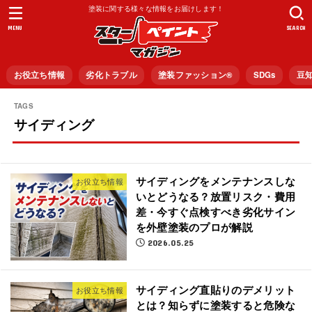
塗装に関する様々な情報をお届けします！
MENU
SEARCH
お役立ち情報
劣化トラブル
塗装ファッション®︎
SDGs
豆
サイディング
サイディングをメンテナンスしな
お役立ち情報
いとどうなる？放置リスク・費用
差・今すぐ点検すべき劣化サイン
を外壁塗装のプロが解説
2026.05.25
サイディング直貼りのデメリット
お役立ち情報
とは？知らずに塗装すると危険な