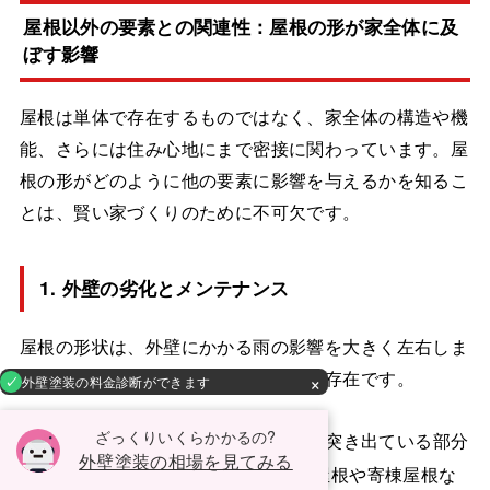
屋根以外の要素との関連性：屋根の形が家全体に及
ぼす影響
屋根は単体で存在するものではなく、家全体の構造や機
能、さらには住み心地にまで密接に関わっています。屋
根の形がどのように他の要素に影響を与えるかを知るこ
とは、賢い家づくりのために不可欠です。
1. 外壁の劣化とメンテナンス
屋根の形状は、外壁にかかる雨の影響を大きく左右しま
す。特に重要なのが「
軒（のき）
」の存在です。
×
外壁塗装の料金診断ができます
ざっくりいくらかかるの?
軒の役割
: 軒は、屋根が外壁よりも突き出ている部分
外壁塗装の相場を見てみる
を指します。軒が長い屋根（切妻屋根や寄棟屋根な