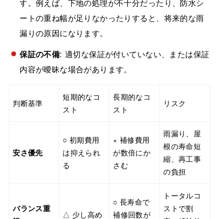
す。例えば、下地の処理が不十分だったり、防水シ
ートの重ね幅が足りなかったりすると、将来的な雨
漏りの原因になります。
保証の不備
: 適切な保証が付いていない、または保証
内容が曖昧な場合があります。
短期的なコ
長期的なコ
判断基準
リスク
スト
スト
雨漏り、屋
○ 初期費用
× 補修費用
根の寿命短
安さ優先
は抑えられ
が数倍にか
縮、再工事
る
さむ
の負担
トータルコ
○ 長寿命で
バランス重
ストで割
△ 少し高め
補修回数が