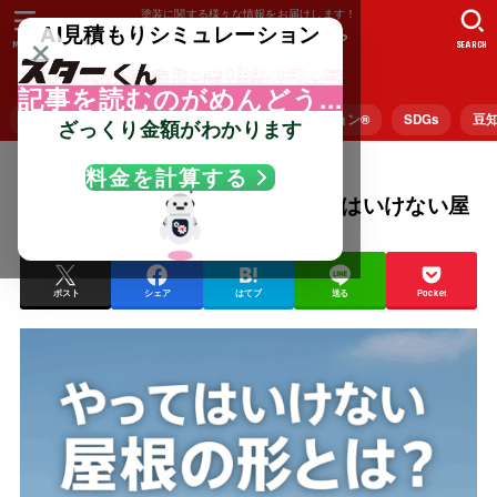
塗装に関する様々な情報をお届けします！
×
AI見積もりシミュレーション
MENU
SEARCH
記事を読むのがめんどう...
お役立ち情報
劣化トラブル
塗装ファッション®︎
SDGs
豆
ざっくり金額がわかります
料金を計算する
2025.09.25
お役立ち情報
【家の寿命を左右する】、やってはいけない屋
根の形
ポスト
シェア
はてブ
送る
Pocket