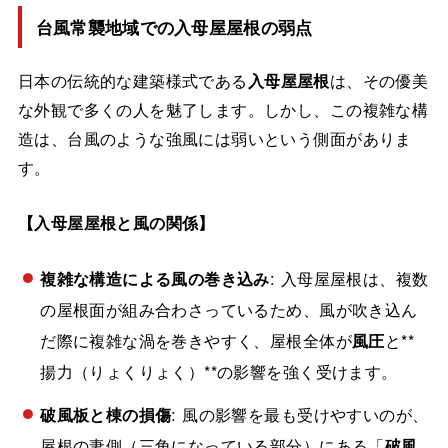
台風常襲地域での入母屋屋根の弱点
日本の伝統的な建築様式である
入母屋屋根
は、その優美
な外観で多くの人を魅了します。しかし、この複雑な構
造は、台風のような強風には弱いという側面がありま
す。
【入母屋屋根と風の関係】
複雑な構造による風の巻き込み
: 入母屋屋根は、複数
の屋根面が組み合わさっているため、風が吹き込ん
だ際に複雑な渦を巻きやすく、屋根全体が
風圧
と**
揚力（りょくりょく）**の影響を強く受けます。
破風板と棟の損傷
: 風の影響を最も受けやすいのが、
屋根の妻側（三角になっている部分）にある「
破風