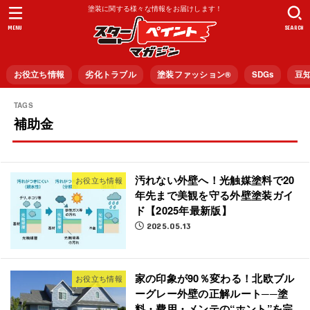
塗装に関する様々な情報をお届けします！
MENU
SEARCH
お役立ち情報
劣化トラブル
塗装ファッション®︎
SDGs
豆
補助金
汚れない外壁へ！光触媒塗料で20
お役立ち情報
年先まで美観を守る外壁塗装ガイ
ド【2025年最新版】
2025.05.13
家の印象が90％変わる！北欧ブル
お役立ち情報
ーグレー外壁の正解ルート──塗
料・費用・メンテの“ホント”を完