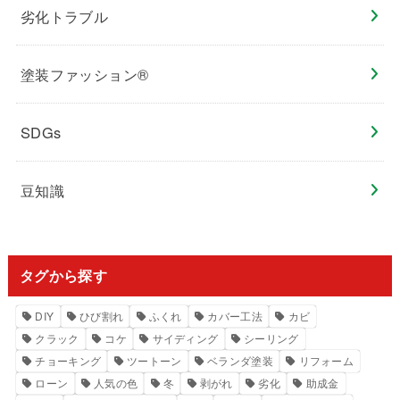
劣化トラブル
塗装ファッション®︎
SDGs
豆知識
タグから探す
DIY
ひび割れ
ふくれ
カバー工法
カビ
クラック
コケ
サイディング
シーリング
チョーキング
ツートーン
ベランダ塗装
リフォーム
ローン
人気の色
冬
剥がれ
劣化
助成金