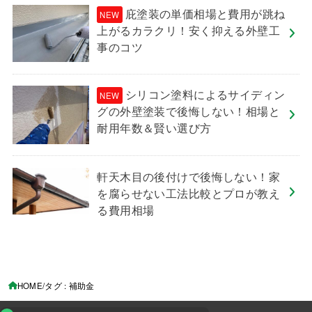
庇塗装の単価相場と費用が跳ね
上がるカラクリ！安く抑える外壁工
事のコツ
シリコン塗料によるサイディン
グの外壁塗装で後悔しない！相場と
耐用年数＆賢い選び方
軒天木目の後付けで後悔しない！家
を腐らせない工法比較とプロが教え
る費用相場
HOME
タグ : 補助金