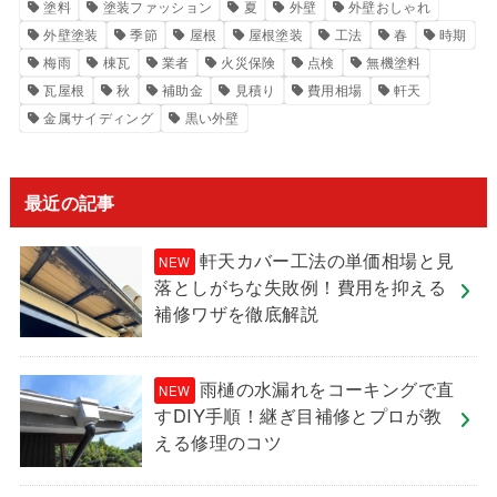
塗料
塗装ファッション
夏
外壁
外壁おしゃれ
外壁塗装
季節
屋根
屋根塗装
工法
春
時期
梅雨
棟瓦
業者
火災保険
点検
無機塗料
瓦屋根
秋
補助金
見積り
費用相場
軒天
金属サイディング
黒い外壁
最近の記事
軒天カバー工法の単価相場と見
落としがちな失敗例！費用を抑える
補修ワザを徹底解説
雨樋の水漏れをコーキングで直
すDIY手順！継ぎ目補修とプロが教
える修理のコツ