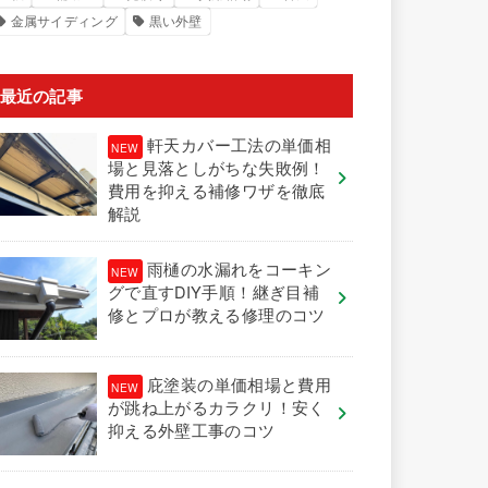
金属サイディング
黒い外壁
最近の記事
軒天カバー工法の単価相
場と見落としがちな失敗例！
費用を抑える補修ワザを徹底
解説
雨樋の水漏れをコーキン
グで直すDIY手順！継ぎ目補
修とプロが教える修理のコツ
庇塗装の単価相場と費用
が跳ね上がるカラクリ！安く
抑える外壁工事のコツ