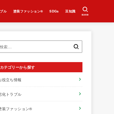
ブル
塗装ファッション®︎
SDGs
豆知識
SEARCH
検
索:
カテゴリーから探す
お役立ち情報
劣化トラブル
塗装ファッション®︎