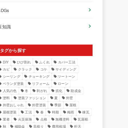
SDGs
豆知識
タグから探す
DIY
ひび割れ
ふくれ
カバー工法
カビ
クラック
コケ
サイディング
シーリング
チョーキング
ツートーン
ベランダ塗装
リフォーム
ローン
人気の色
冬
剥がれ
劣化
助成金
塗料
塗装ファッション
夏
外壁
外壁おしゃれ
外壁塗装
季節
屋根
屋根塗装
工法
春
時期
梅雨
棟瓦
業者
火災保険
点検
無機塗料
瓦屋根
秋
補助金
見積り
費用相場
軒天