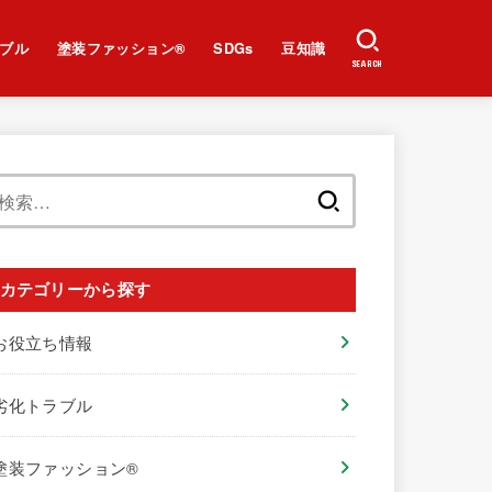
ブル
塗装ファッション®︎
SDGs
豆知識
SEARCH
検
索:
カテゴリーから探す
お役立ち情報
劣化トラブル
塗装ファッション®︎