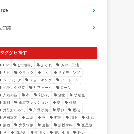
SDGs
豆知識
タグから探す
DIY
ひび割れ
ふくれ
カバー工法
カビ
クラック
コケ
サイディング
シーリング
チョーキング
ツートーン
ベランダ塗装
リフォーム
ローン
人気の色
冬
剥がれ
劣化
助成金
塗料
塗装ファッション
夏
外壁
外壁おしゃれ
外壁塗装
季節
屋根
屋根塗装
工法
春
時期
梅雨
棟瓦
業者
火災保険
点検
無機塗料
瓦屋根
秋
補助金
見積り
費用相場
軒天