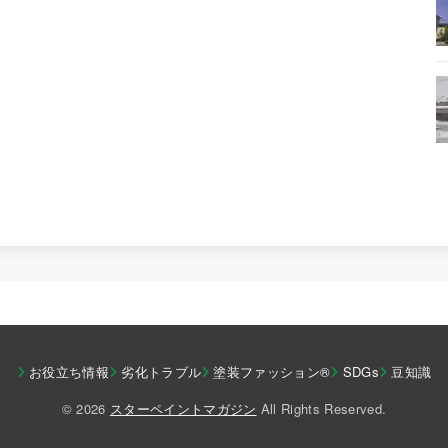
お役立ち情報
劣化トラブル
塗装ファッション®︎
SDGs
豆知識
© 2026
スターペイントマガジン
All Rights Reserved.