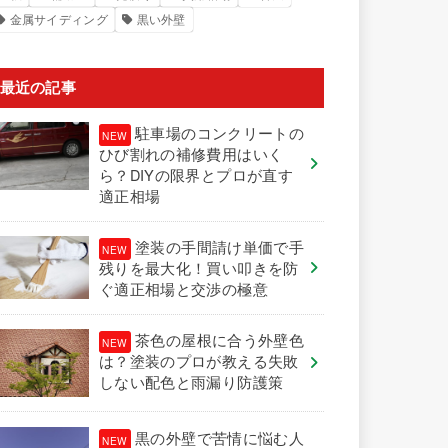
金属サイディング
黒い外壁
最近の記事
駐車場のコンクリートの
ひび割れの補修費用はいく
ら？DIYの限界とプロが直す
適正相場
塗装の手間請け単価で手
残りを最大化！買い叩きを防
ぐ適正相場と交渉の極意
茶色の屋根に合う外壁色
は？塗装のプロが教える失敗
しない配色と雨漏り防護策
黒の外壁で苦情に悩む人