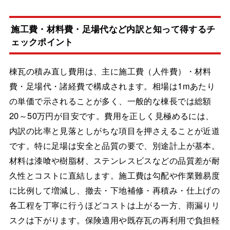
施工費・材料費・足場代など内訳と知って得するチ
ェックポイント
棟瓦の積み直し費用は、主に施工費（人件費）・材料
費・足場代・諸経費で構成されます。相場は1mあたり
の単価で示されることが多く、一般的な棟長では総額
20～50万円が目安です。費用を正しく見極めるには、
内訳の比率と見落としがちな項目を押さえることが近道
です。特に足場は安全と品質の要で、別途計上が基本。
材料は漆喰や樹脂材、ステンレスビスなどの品質差が耐
久性とコストに直結します。施工費は勾配や作業難易度
に比例して増減し、撤去・下地補修・再積み・仕上げの
各工程を丁寧に行うほどコストは上がる一方、雨漏りリ
スクは下がります。保険適用や既存瓦の再利用で負担軽