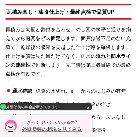
瓦積み直し・漆喰仕上げ・最終点検で品質UP
再積みは勾配と割付を合わせ、のし瓦の水平と通りを揃
えてから冠瓦を
ビス固定
します。面戸は過不足のない充
填で、乾燥後の収縮を見越した仕上げ厚を確保します。
仕上げ品質は見た目だけでなく、雨水の流れと
防水ライ
ンの連続性
で判断します。完了時は第三者目線での最終
点検が有効です。
通水確認
: 棟際の水切れ、面戸からのにじみの有無
固定確認
: ビスの本数・トルク、座金の浮き
×
外壁塗装の料金診断ができます
納まり確認
: のしの段差、端部の納め方、ズレなし
ざっくりいくらかかるの?
外壁塗装の相場を見てみる
周辺確認
: 雨樋ゴミ、養生撤去、近隣清掃