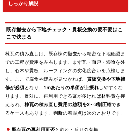
しっかり解説
既存撤去から下地チェック・貫板交換の要不要はこ
こで決まる
棟瓦の積み直しは、既存棟の撤去から精密な下地確認ま
での工程が費用を左右します。まず瓦・面戸・漆喰を外
し、心木や貫板、ルーフィングの劣化度合いを点検しま
す。ここで腐食や緩みが見つかれば、
貫板交換や下地補
修が必須
となり、
1mあたりの単価が上振れ
しやすくな
ります。反対に、再利用できる瓦が多ければ材料費を抑
えられ、
棟瓦の積み直し費用の総額を2～3割圧縮
でき
るケースもあります。判断の着眼点は次のとおりです。
既存瓦の再利用可否
と割れ・反りの有無