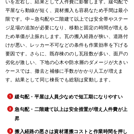
いを左右し、結果として人件費に影響します。緩勾配で
平屋なら動線が短く、資材搬入も容易なため手間は最小
限です。中～急勾配や二階建て以上では安全帯やステー
ジ足場の追加が必要になり、移動と固定の時間が増える
ため単価が上振れします。瓦の搬入経路が狭い、道路付
けが悪い、レッカー不可などの条件も作業効率を下げる
要因です。さらに、既存棟ののし瓦段数が多い、面戸の
劣化が激しい、下地の心木や防水層のダメージが大きい
ケースでは、撤去と補修に手数がかかり人工が増えま
す。結果として同じ棟長でも総額は変動します。
緩勾配・平屋は人員少なめで短工期になりやすい
急勾配・二階建て以上は安全措置が増え人件費が上
昇
搬入経路の悪さは資材運搬コストと作業時間を押し