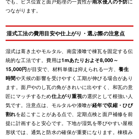
でも、ビス位置と面戸処理の一貫性が
雨水侵入の予防
に
つながります。
湿式工法の費用目安や仕上がり・選ぶ際の注意点
湿式は葺き土やモルタル、南蛮漆喰で棟瓦を固定する伝
統的な工法です。費用は
1mあたりおよそ8,000～
15,000円
が目安で、材料単価は抑えられる一方、
養生
時間
や天候の影響を受けやすく工期が伸びる場合があり
ます。面戸やのし瓦の角がきれいに出やすく、和瓦の意
匠にマッチするため
仕上がり重視
の選択として根強い人
気です。注意点は、モルタルや漆喰が
経年で収縮・ひび
割れ
を起こすことがある点で、定期点検と面戸補修を前
提に計画すると安心です。下地が湿気を帯びやすい屋根
形状では、通気と防水の確保が重要になります。棟積み