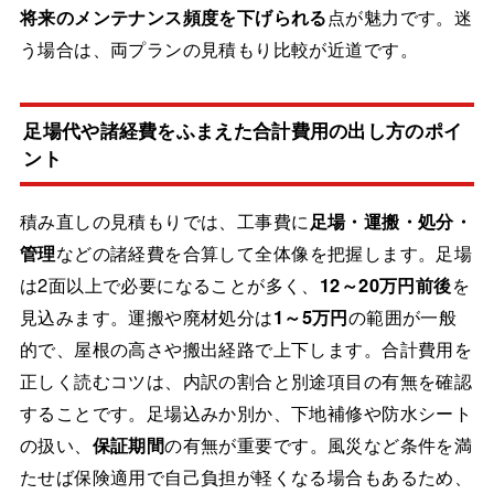
将来のメンテナンス頻度を下げられる
点が魅力です。迷
う場合は、両プランの見積もり比較が近道です。
足場代や諸経費をふまえた合計費用の出し方のポイ
ント
積み直しの見積もりでは、工事費に
足場・運搬・処分・
管理
などの諸経費を合算して全体像を把握します。足場
は2面以上で必要になることが多く、
12～20万円前後
を
見込みます。運搬や廃材処分は
1～5万円
の範囲が一般
的で、屋根の高さや搬出経路で上下します。合計費用を
正しく読むコツは、内訳の割合と別途項目の有無を確認
することです。足場込みか別か、下地補修や防水シート
の扱い、
保証期間
の有無が重要です。風災など条件を満
たせば保険適用で自己負担が軽くなる場合もあるため、