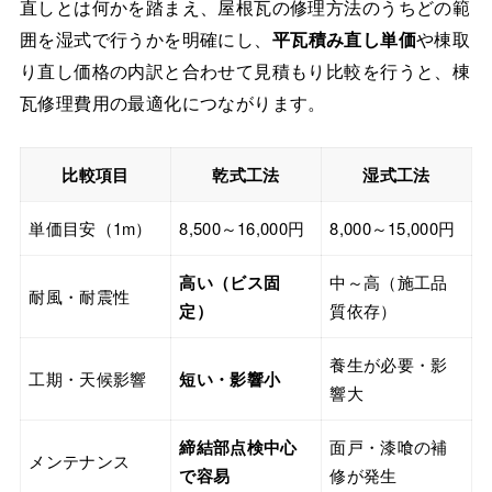
直しとは何かを踏まえ、屋根瓦の修理方法のうちどの範
囲を湿式で行うかを明確にし、
平瓦積み直し単価
や棟取
り直し価格の内訳と合わせて見積もり比較を行うと、棟
瓦修理費用の最適化につながります。
比較項目
乾式工法
湿式工法
単価目安（1m）
8,500～16,000円
8,000～15,000円
高い（ビス固
中～高（施工品
耐風・耐震性
定）
質依存）
養生が必要・影
工期・天候影響
短い・影響小
響大
締結部点検中心
面戸・漆喰の補
メンテナンス
で容易
修が発生