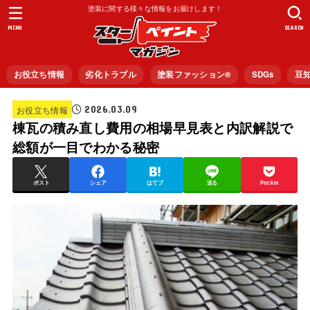
塗装に関する様々な情報をお届けします！
MENU
SEARCH
お役立ち情報
劣化トラブル
塗装ファッション®︎
SDGs
豆
2026.03.09
お役立ち情報
棟瓦の積み直し費用の相場早見表と内訳解説で
総額が一目でわかる秘密
ポスト
シェア
はてブ
送る
Pocket