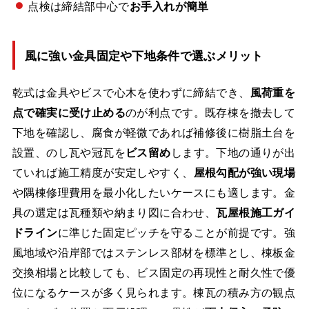
点検は締結部中心で
お手入れが簡単
風に強い金具固定や下地条件で選ぶメリット
乾式は金具やビスで心木を使わずに締結でき、
風荷重を
点で確実に受け止める
のが利点です。既存棟を撤去して
下地を確認し、腐食が軽微であれば補修後に樹脂土台を
設置、のし瓦や冠瓦を
ビス留め
します。下地の通りが出
ていれば施工精度が安定しやすく、
屋根勾配が強い現場
や隅棟修理費用を最小化したいケースにも適します。金
具の選定は瓦種類や納まり図に合わせ、
瓦屋根施工ガイ
ドライン
に準じた固定ピッチを守ることが前提です。強
風地域や沿岸部ではステンレス部材を標準とし、棟板金
交換相場と比較しても、ビス固定の再現性と耐久性で優
位になるケースが多く見られます。棟瓦の積み方の観点