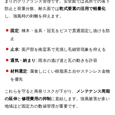
まりのクリアランス管理です。安全面では高所での落下
防止と荷重分散、耐久面では
乾式要素の活用で軽量化
し、強風時の剥離を抑えます。
固定
: 棟木・金具・冠瓦をビスで貫通固定し抜けを防
止
止水
: 面戸部を南蛮系で充填し毛細管現象を抑える
通気・納まり
: 雨水の逃げ道と瓦の動きを許容
材料選定
: 腐食しにくい樹脂系土台やステンレス金物
を優先
これらを守ると再発リスクが下がり、
メンテナンス周期
の延伸
と
修理費用の抑制
に直結します。強風被害が多い
地域ほど固定力の数値管理が重要です。