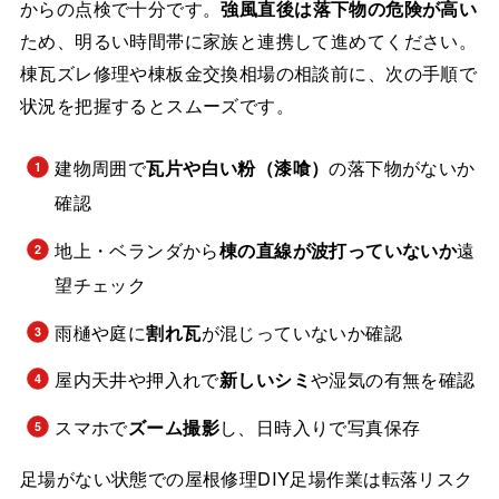
からの点検で十分です。
強風直後は落下物の危険が高い
ため、明るい時間帯に家族と連携して進めてください。
棟瓦ズレ修理や棟板金交換相場の相談前に、次の手順で
状況を把握するとスムーズです。
建物周囲で
瓦片や白い粉（漆喰）
の落下物がないか
確認
地上・ベランダから
棟の直線が波打っていないか
遠
望チェック
雨樋や庭に
割れ瓦
が混じっていないか確認
屋内天井や押入れで
新しいシミ
や湿気の有無を確認
スマホで
ズーム撮影
し、日時入りで写真保存
足場がない状態での屋根修理DIY足場作業は転落リスク