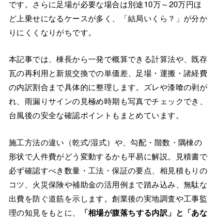
です。さらに足場が必要な場合は別途10万～20万円ほ
ど上乗せになるケースが多く、「結局いくら？」が分か
りにくくなりがちです。
本記事では、棟長から一発で概算できる計算法や、既存
瓦の再利用と新規交換での単価差、足場・運搬・諸経費
の内訳割合まで具体的に整理します。ズレや漆喰の剥が
れ、雨漏りサインの見極め時期も写真でチェックでき、
台風後の安全な確認ポイントもまとめています。
施工方法の違い（乾式/湿式）や、勾配・階数・隅棟の
形状で人件費がどう変動するかも平易に解説。見積書で
必ず確認すべき数量・工法・保証の要点、相見積もりの
コツ、火災保険や補助金の活用例まで踏み込み、無駄な
出費を防ぐ道筋を示します。創業後の実地調査や工事監
理の知見をもとに、
「相場が腹落ちする内訳」と「あな