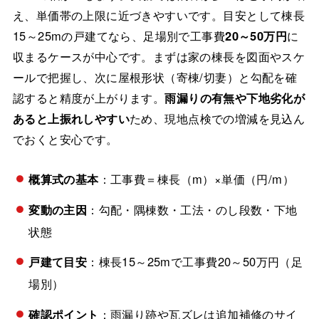
え、単価帯の上限に近づきやすいです。目安として棟長
15～25mの戸建てなら、足場別で工事費
20～50万円
に
収まるケースが中心です。まずは家の棟長を図面やスケ
ールで把握し、次に屋根形状（寄棟/切妻）と勾配を確
認すると精度が上がります。
雨漏りの有無や下地劣化が
あると上振れしやすい
ため、現地点検での増減を見込ん
でおくと安心です。
概算式の基本
：工事費＝棟長（m）×単価（円/m）
変動の主因
：勾配・隅棟数・工法・のし段数・下地
状態
戸建て目安
：棟長15～25mで工事費20～50万円（足
場別）
確認ポイント
：雨漏り跡や瓦ズレは追加補修のサイ