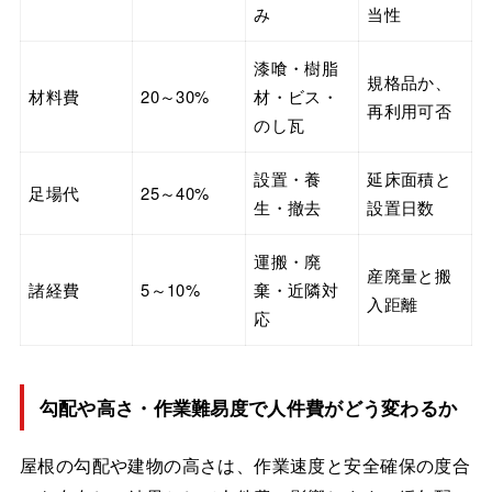
み
当性
漆喰・樹脂
規格品か、
材料費
20～30%
材・ビス・
再利用可否
のし瓦
設置・養
延床面積と
足場代
25～40%
生・撤去
設置日数
運搬・廃
産廃量と搬
諸経費
5～10%
棄・近隣対
入距離
応
勾配や高さ・作業難易度で人件費がどう変わるか
屋根の勾配や建物の高さは、作業速度と安全確保の度合