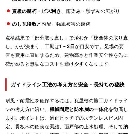
貫板の腐朽・ビス利き
、雨染み・黒ずみの広がり
のし瓦段数
と勾配、強風被害の痕跡
点検結果で「部分取り直し」で済むか「棟全体の取り直
し」かが決まり、工期は
1～3日
が目安です。足場の要
否も費用に直結するため、建物高さと作業安全性を先に
確かめると無駄なコストを避けやすくなります。
ガイドライン工法の考え方と安全・長持ちの秘訣
耐風・耐震性を確保するには、瓦屋根の施工ガイドライ
ンの考え方に沿い、
機械固定と防水層の一体化
を徹底し
ます。ポイントは、適正ピッチでのステンレスビス固
定、貫板への確実な緊結、面戸部の止水処理、そして納