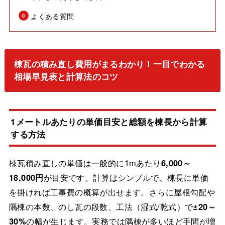
よくある質問
棟瓦の積み直し費用がまるわかり！一目でわかる
相場早見表と計算法のコツ
1メートルあたりの単価目安と総額を棟長から計算
する方法
棟瓦積み直しの単価は一般的に1mあたり
6,000～
18,000円
が目安です。計算はシンプルで、棟長に単価
を掛ければ工事費の概算が出せます。さらに屋根勾配や
隅棟の本数、のし瓦の段数、工法（湿式/乾式）で
±20～
30%
の幅が生じます。実務では隅棟が多いほど手間が増