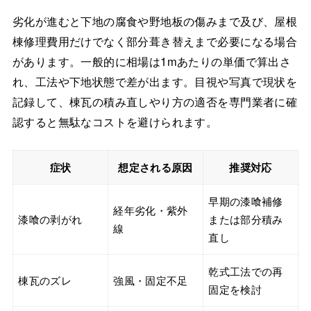
劣化が進むと下地の腐食や野地板の傷みまで及び、屋根
棟修理費用だけでなく部分葺き替えまで必要になる場合
があります。一般的に相場は1mあたりの単価で算出さ
れ、工法や下地状態で差が出ます。目視や写真で現状を
記録して、棟瓦の積み直しやり方の適否を専門業者に確
認すると無駄なコストを避けられます。
症状
想定される原因
推奨対応
早期の漆喰補修
経年劣化・紫外
漆喰の剥がれ
または部分積み
線
直し
乾式工法での再
棟瓦のズレ
強風・固定不足
固定を検討