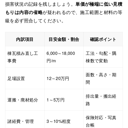
損害状況の記録を残しましょう。
単価が極端に低い見積
もりは内容の省略
が疑われるので、施工範囲と材料の等
級を必ず照合してください。
内訳項目
目安金額・割合
確認ポイント
棟瓦積み直し工
6,000～18,000
工法・勾配・隅
事費
円/m
棟数で変動
面数・高さ・期
足場設置
12～20万円
間
排出量・搬出経
運搬・廃材処分
1～5万円
路
保険対応・写真
諸経費・管理
3～10%程度
台帳