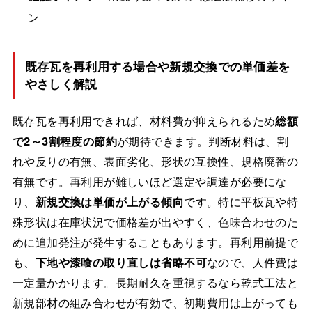
ン
既存瓦を再利用する場合や新規交換での単価差を
やさしく解説
既存瓦を再利用できれば、材料費が抑えられるため
総額
で2～3割程度の節約
が期待できます。判断材料は、割
れや反りの有無、表面劣化、形状の互換性、規格廃番の
有無です。再利用が難しいほど選定や調達が必要にな
り、
新規交換は単価が上がる傾向
です。特に平板瓦や特
殊形状は在庫状況で価格差が出やすく、色味合わせのた
めに追加発注が発生することもあります。再利用前提で
も、
下地や漆喰の取り直しは省略不可
なので、人件費は
一定量かかります。長期耐久を重視するなら乾式工法と
新規部材の組み合わせが有効で、初期費用は上がっても