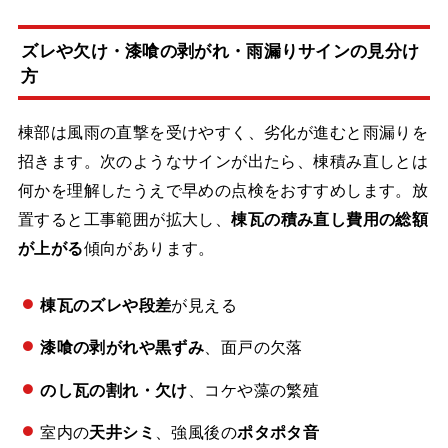
ズレや欠け・漆喰の剥がれ・雨漏りサインの見分け
方
棟部は風雨の直撃を受けやすく、劣化が進むと雨漏りを
招きます。次のようなサインが出たら、棟積み直しとは
何かを理解したうえで早めの点検をおすすめします。放
置すると工事範囲が拡大し、
棟瓦の積み直し費用の総額
が上がる
傾向があります。
棟瓦のズレや段差
が見える
漆喰の剥がれや黒ずみ
、面戸の欠落
のし瓦の割れ・欠け
、コケや藻の繁殖
室内の
天井シミ
、強風後の
ポタポタ音