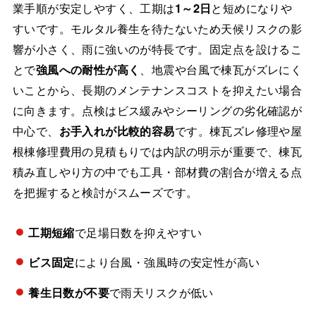
業手順が安定しやすく、工期は
1～2日
と短めになりや
すいです。モルタル養生を待たないため天候リスクの影
響が小さく、雨に強いのが特長です。固定点を設けるこ
とで
強風への耐性が高く
、地震や台風で棟瓦がズレにく
いことから、長期のメンテナンスコストを抑えたい場合
に向きます。点検はビス緩みやシーリングの劣化確認が
中心で、
お手入れが比較的容易
です。棟瓦ズレ修理や屋
根棟修理費用の見積もりでは内訳の明示が重要で、棟瓦
積み直しやり方の中でも工具・部材費の割合が増える点
を把握すると検討がスムーズです。
工期短縮
で足場日数を抑えやすい
ビス固定
により台風・強風時の安定性が高い
養生日数が不要
で雨天リスクが低い