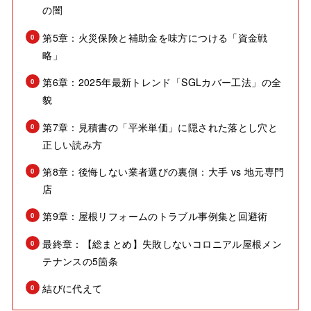
の闇
第5章：火災保険と補助金を味方につける「資金戦
略」
第6章：2025年最新トレンド「SGLカバー工法」の全
貌
第7章：見積書の「平米単価」に隠された落とし穴と
正しい読み方
第8章：後悔しない業者選びの裏側：大手 vs 地元専門
店
第9章：屋根リフォームのトラブル事例集と回避術
最終章：【総まとめ】失敗しないコロニアル屋根メン
テナンスの5箇条
結びに代えて