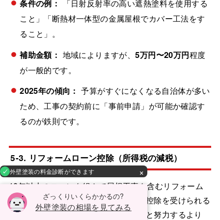
条件の例：
「日射反射率の高い遮熱塗料を使用する
こと」「断熱材一体型の金属屋根でカバー工法をす
ること」。
補助金額：
地域によりますが、
5万円〜20万円
程度
が一般的です。
2025年の傾向：
予算がすぐになくなる自治体が多い
ため、工事の契約前に「事前申請」が可能か確認す
るのが鉄則です。
5-3. リフォームローン控除（所得税の減税）
×
外壁塗装の料金診断ができます
10年以上のローンを組んで屋根工事を含むリフォーム
ざっくりいくらかかるの?
を行うと、確定申告によって所得税の控除を受けられる
外壁塗装の相場を見てみる
場合があります。平米単価を下げようと努力するより