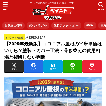
塗装に関する様々な情報をお届けします！
MENU
SEARCH
お役立ち情報
劣化トラブル
塗装ファッション®︎
SDGs
豆
2025.12.17
お役立ち情報
【2025年最新版】コロニアル屋根の平米単価は
いくら？塗装・カバー工法・葺き替えの費用相
場と後悔しない判断
ポスト
シェア
はてブ
送る
Pocket