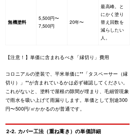
最高峰。と
にかく塗り
5,500円〜
無機塗料
20年〜
替え回数を
7,500円
減らしたい
人。
【注意！】単価に含まれるべき「縁切り」費用
コロニアルの塗装で、平米単価に**「タスペーサー（縁
切り）」**が含まれているかは必ず確認してください。
これがないと、塗料で屋根の隙間が埋まり、毛細管現象
で雨水を吸い上げて雨漏りします。単価として別途300
円〜500円/㎡かかるのが普通です。
2-2. カバー工法（重ね葺き）の単価詳細